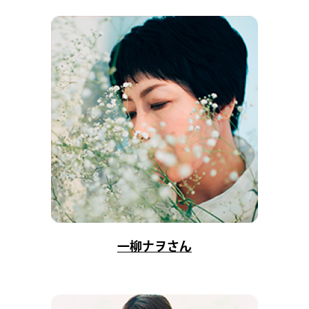
一柳ナヲさん