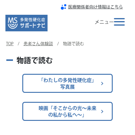
医療関係者向け情報はこちら
Toggle na
メニュー
TOP
/
患者さん体験談
/ 物語で読む
物語で読む
「わたしの多発性硬化症」
写真展
映画「そこからの光～未来
の私から私へ～」